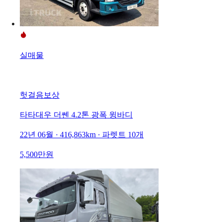
실매물
헛걸음보상
타타대우 더쎈 4.2톤 광폭 윙바디
22년 06월 · 416,863km · 파렛트 10개
5,500만원