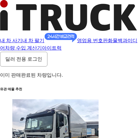
내 차 사기
내 차 팔기
영업용 번호판
화물백과
미디
어
차량 수입 계산기
아이트럭
딜러 전용 로그인
이미 판매완료된 차량입니다.
유관 매물 추천