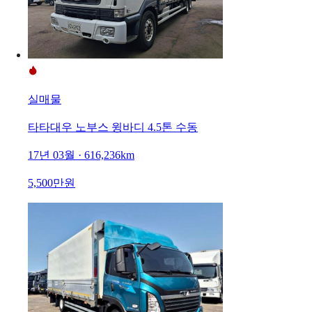
실매물
타타대우 노부스 윙바디 4.5톤 수동
17년 03월 · 616,236km
5,500만원