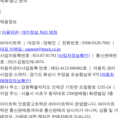
제휴/광고 문의
|
채용정보
|
이용약관
|
개인정보 처리 방침
㈜아이트럭 ｜ 대표자 : 정혜인 ｜ 전화번호 :
0508-0328-7002
｜
대표 이메일 :
support@itruck.co.kr
사업자등록번호 : 853-87-01781
[사업자정보확인]
｜ 통신판매번
호 : 2023-강원인제-0074
자동차관리사업등록 번호 : 제02-4123-000402호 ｜ 자동차 관리
사업장 소재지 : 경기도 화성시 우정읍 포승항남로 976
[자동차
매매업정보확인]
본사 주소 : 강원특별자치도 인제군 기린면 조침령로 1235-24 ｜
지점 주소 : 서울시 서초구 동작대로 230(방배동) 화련빌딩 3층
아이트럭 인증중고트럭은 ㈜아이트럭이 운영합니다. ㈜아이트
럭은 통신판매중개자로 통신판매의 당사자가 아니며, 상품 및 거
래정보, 거래에 대한 책임은 판매자에게 있습니다.