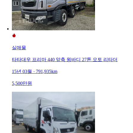
실매물
타타대우 프리마 440 앞축 윙바디 27톤 오토 리타더
15년 03월 · 791,935km
5,500만원