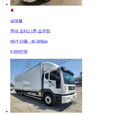
실매물
현대 포터2 1톤 표준탑
08년 03월 · 40,389km
9,999만원