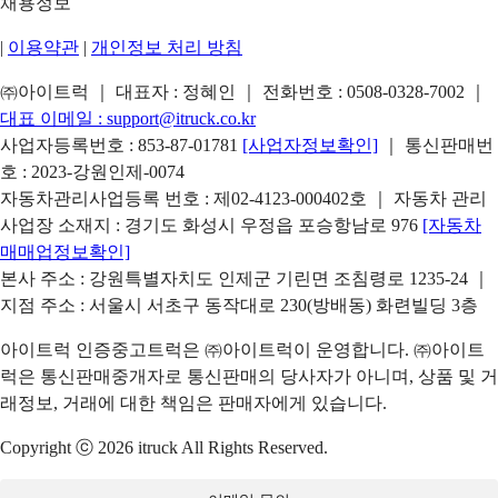
채용정보
|
이용약관
|
개인정보 처리 방침
㈜아이트럭 ｜ 대표자 : 정혜인 ｜ 전화번호 :
0508-0328-7002
｜
대표 이메일 :
support@itruck.co.kr
사업자등록번호 : 853-87-01781
[사업자정보확인]
｜ 통신판매번
호 : 2023-강원인제-0074
자동차관리사업등록 번호 : 제02-4123-000402호 ｜ 자동차 관리
사업장 소재지 : 경기도 화성시 우정읍 포승항남로 976
[자동차
매매업정보확인]
본사 주소 : 강원특별자치도 인제군 기린면 조침령로 1235-24 ｜
지점 주소 : 서울시 서초구 동작대로 230(방배동) 화련빌딩 3층
아이트럭 인증중고트럭은 ㈜아이트럭이 운영합니다. ㈜아이트
럭은 통신판매중개자로 통신판매의 당사자가 아니며, 상품 및 거
래정보, 거래에 대한 책임은 판매자에게 있습니다.
Copyright ⓒ 2026 itruck All Rights Reserved.