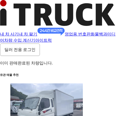
내 차 사기
내 차 팔기
영업용 번호판
화물백과
미디
어
차량 수입 계산기
아이트럭
딜러 전용 로그인
이미 판매완료된 차량입니다.
유관 매물 추천