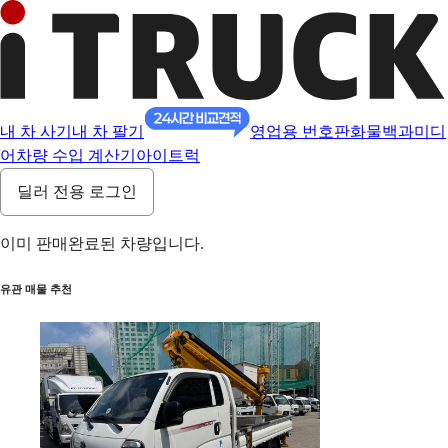
내 차 사기
내 차 팔기
영업용 번호판
화물백과
미디
어
차량 수입 계산기
아이트럭
딜러 전용 로그인
이미 판매완료된 차량입니다.
유관 매물 추천