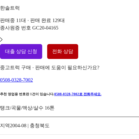
한솔트럭
판매중
11
대 · 판매 완료
129
대
종사원증 번호
GC20-04165
대출 상담 신청
전화 상담
중고트럭 구매 · 판매에 도움이 필요하신가요?
0508-0328-7002
추천 영업용 번호판
1
건이 있습니다.
0508-0328-7002
로 전화주세요.
탱크/곡물/액상/살수 16톤
지역
2004-08 | 충청북도