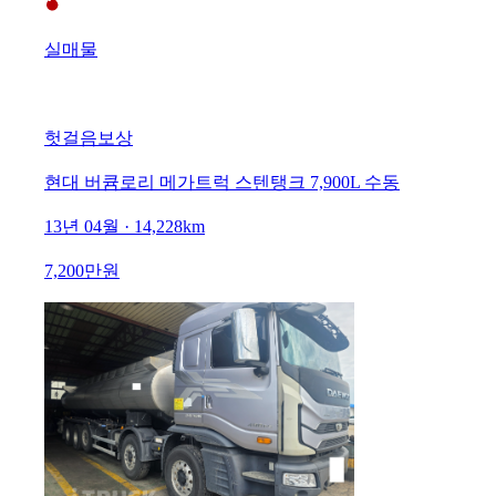
실매물
헛걸음보상
현대 버큠로리 메가트럭 스텐탱크 7,900L 수동
13년 04월 · 14,228km
7,200만원