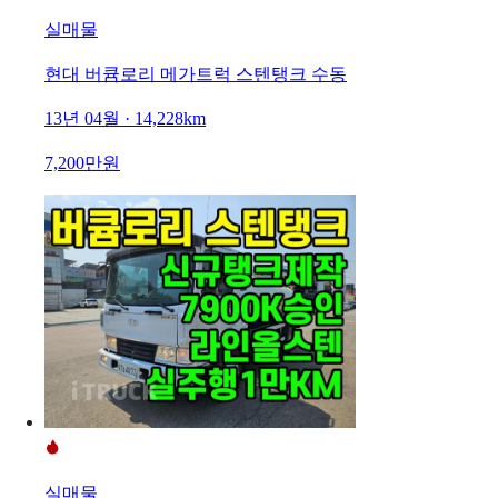
실매물
현대 버큠로리 메가트럭 스텐탱크 수동
13년 04월 · 14,228km
7,200만원
실매물