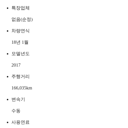
특장업체
없음(순정)
차량연식
18년 1월
모델년도
2017
주행거리
166,035
km
변속기
수동
사용연료