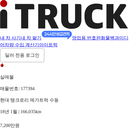
내 차 사기
내 차 팔기
영업용 번호판
화물백과
미디
어
차량 수입 계산기
아이트럭
딜러 전용 로그인
실매물
매물번호: 177394
현대 탱크로리 메가트럭 수동
18년 1월 | 166,035km
7,200만원