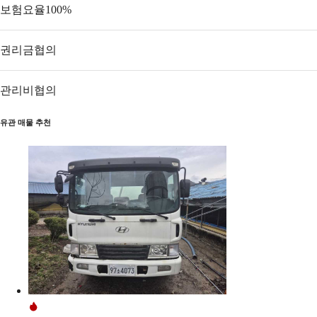
보험요율
100
%
권리금
협의
관리비
협의
유관 매물 추천