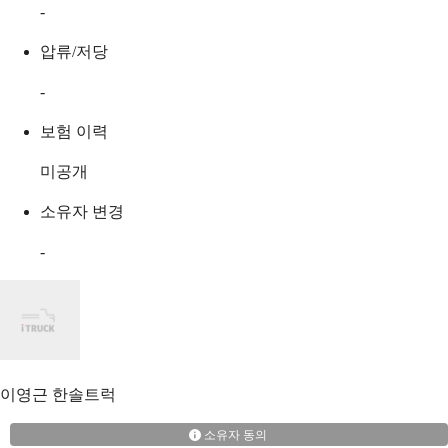
-
압류/저당
-
보험 이력
미공개
소유자 변경
-
이영근
한솔트럭
소유자 동의