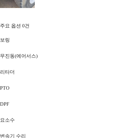
주요 옵션
0
건
보링
무진동(에어서스)
리타더
PTO
DPF
요소수
변속기 수리