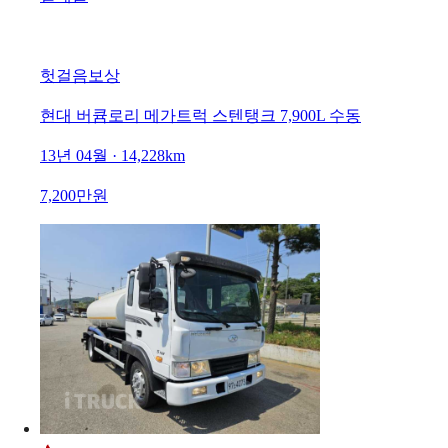
헛걸음보상
현대 버큠로리 메가트럭 스텐탱크 7,900L 수동
13년 04월 · 14,228km
7,200만원