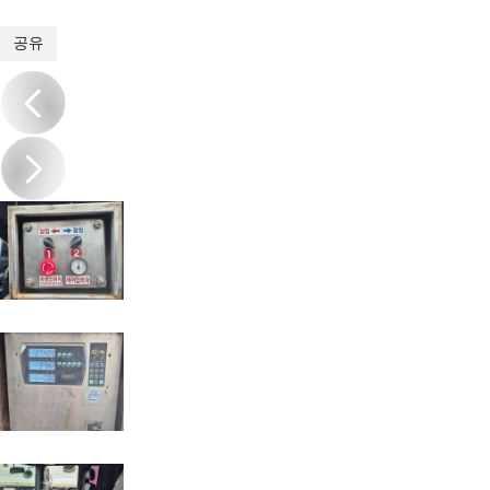
1
/
17
공유