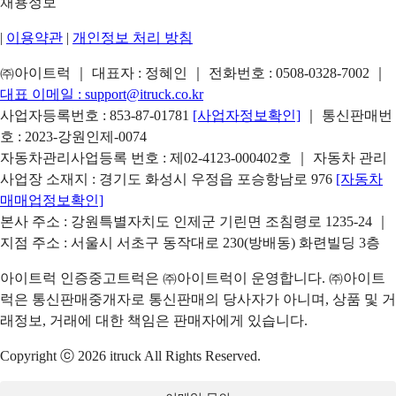
채용정보
|
이용약관
|
개인정보 처리 방침
㈜아이트럭 ｜ 대표자 : 정혜인 ｜ 전화번호 :
0508-0328-7002
｜
대표 이메일 :
support@itruck.co.kr
사업자등록번호 : 853-87-01781
[사업자정보확인]
｜ 통신판매번
호 : 2023-강원인제-0074
자동차관리사업등록 번호 : 제02-4123-000402호 ｜ 자동차 관리
사업장 소재지 : 경기도 화성시 우정읍 포승항남로 976
[자동차
매매업정보확인]
본사 주소 : 강원특별자치도 인제군 기린면 조침령로 1235-24 ｜
지점 주소 : 서울시 서초구 동작대로 230(방배동) 화련빌딩 3층
아이트럭 인증중고트럭은 ㈜아이트럭이 운영합니다. ㈜아이트
럭은 통신판매중개자로 통신판매의 당사자가 아니며, 상품 및 거
래정보, 거래에 대한 책임은 판매자에게 있습니다.
Copyright ⓒ 2026 itruck All Rights Reserved.