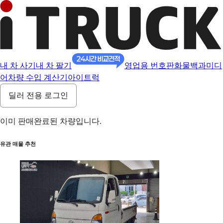
내 차 사기
내 차 팔기
영업용 번호판
화물백과
미디
어
차량 수입 계산기
아이트럭
딜러 전용 로그인
이미 판매완료된 차량입니다.
유관 매물 추천