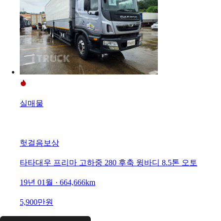
실매물
헛걸음보상
타타대우 프리마 고하중 280 후축 윙바디 8.5톤 오토
19년 01월 · 664,666km
5,900만원