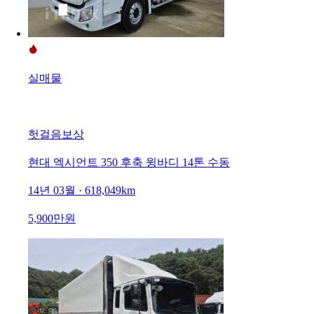
실매물
헛걸음보상
현대 엑시언트 350 후축 윙바디 14톤 수동
14년 03월 · 618,049km
5,900만원