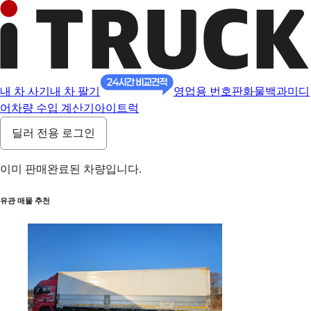
내 차 사기
내 차 팔기
영업용 번호판
화물백과
미디
어
차량 수입 계산기
아이트럭
딜러 전용 로그인
이미 판매완료된 차량입니다.
유관 매물 추천