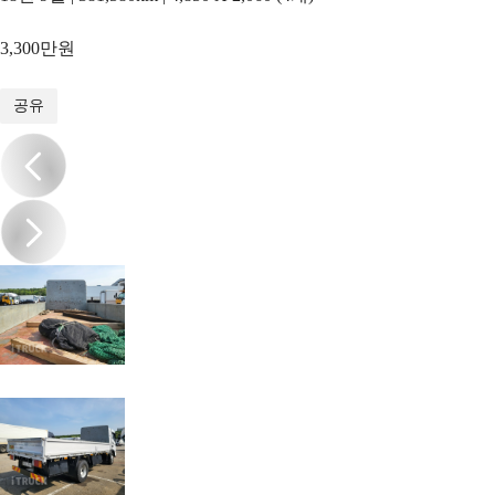
3,300만원
1
/
10
공유