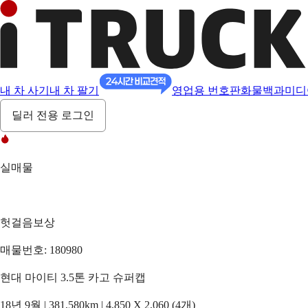
내 차 사기
내 차 팔기
영업용 번호판
화물백과
미디
딜러 전용 로그인
실매물
헛걸음보상
매물번호: 180980
현대 마이티 3.5톤 카고 슈퍼캡
18년 9월 | 381,580km | 4,850 X 2,060 (4개)