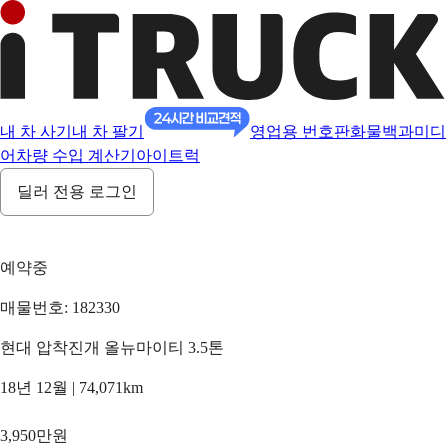
내 차 사기
내 차 팔기
영업용 번호판
화물백과
미디
어
차량 수입 계산기
아이트럭
딜러 전용 로그인
예약중
매물번호: 182330
현대 압착진개 올뉴마이티 3.5톤
18년 12월 | 74,071km
3,950만원