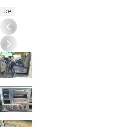
1
/
14
공유