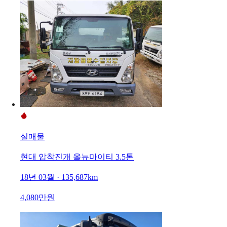
실매물
현대 압착진개 올뉴마이티 3.5톤
18년 03월 · 135,687km
4,080만원