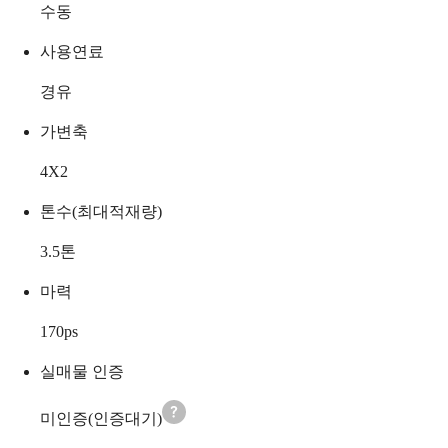
수동
사용연료
경유
가변축
4X2
톤수(최대적재량)
3.5
톤
마력
170
ps
실매물 인증
미인증(인증대기)