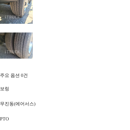
주요 옵션
0
건
보링
무진동(에어서스)
PTO