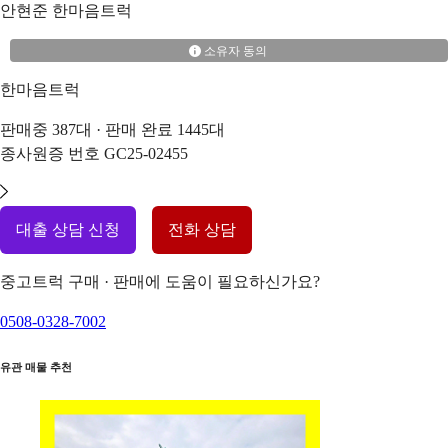
안현준
한마음트럭
소유자 동의
한마음트럭
판매중
387
대 · 판매 완료
1445
대
종사원증 번호
GC25-02455
대출 상담 신청
전화 상담
중고트럭 구매 · 판매에 도움이 필요하신가요?
0508-0328-7002
유관 매물 추천