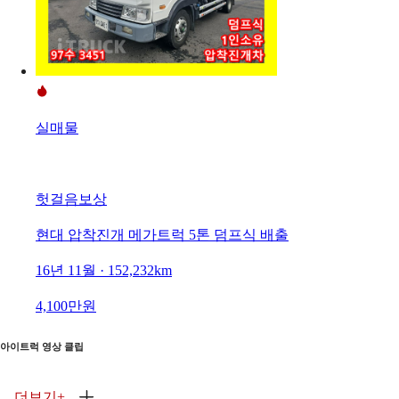
실매물
헛걸음보상
현대 압착진개 메가트럭 5톤 덤프식 배출
16년 11월 · 152,232km
4,100만원
아이트럭 영상 클립
더보기
+