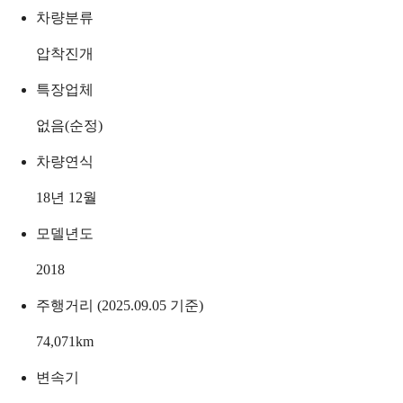
차량분류
압착진개
특장업체
없음(순정)
차량연식
18년 12월
모델년도
2018
주행거리 (2025.09.05 기준)
74,071
km
변속기