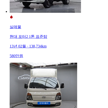
실매물
현대 포터2 1톤 표준탑
13년 02월 · 138,734km
580만원