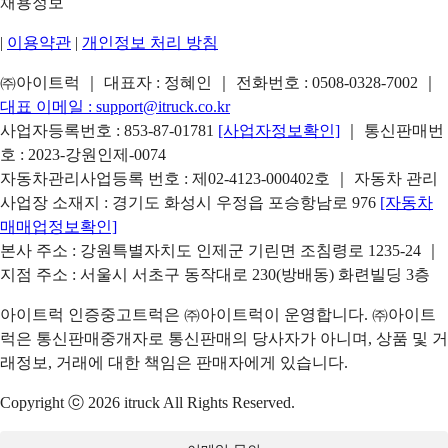
채용정보
|
이용약관
|
개인정보 처리 방침
㈜아이트럭 ｜ 대표자 : 정혜인 ｜ 전화번호 :
0508-0328-7002
｜
대표 이메일 :
support@itruck.co.kr
사업자등록번호 : 853-87-01781
[사업자정보확인]
｜ 통신판매번
호 : 2023-강원인제-0074
자동차관리사업등록 번호 : 제02-4123-000402호 ｜ 자동차 관리
사업장 소재지 : 경기도 화성시 우정읍 포승항남로 976
[자동차
매매업정보확인]
본사 주소 : 강원특별자치도 인제군 기린면 조침령로 1235-24 ｜
지점 주소 : 서울시 서초구 동작대로 230(방배동) 화련빌딩 3층
아이트럭 인증중고트럭은 ㈜아이트럭이 운영합니다. ㈜아이트
럭은 통신판매중개자로 통신판매의 당사자가 아니며, 상품 및 거
래정보, 거래에 대한 책임은 판매자에게 있습니다.
Copyright ⓒ 2026 itruck All Rights Reserved.