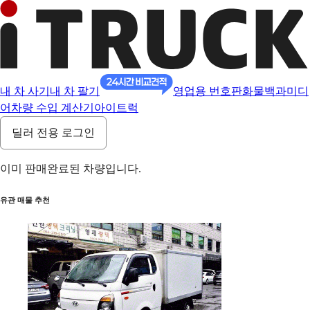
내 차 사기
내 차 팔기
영업용 번호판
화물백과
미디
어
차량 수입 계산기
아이트럭
딜러 전용 로그인
이미 판매완료된 차량입니다.
유관 매물 추천