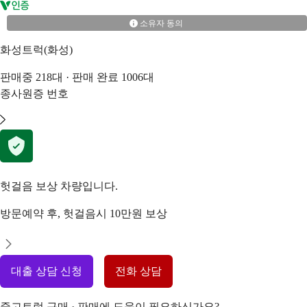
소유자 동의
화성트럭(화성)
판매중
218
대 · 판매 완료
1006
대
종사원증 번호
헛걸음 보상 차량입니다.
방문예약 후, 헛걸음시 10만원 보상
대출 상담 신청
전화 상담
중고트럭 구매 · 판매에 도움이 필요하신가요?