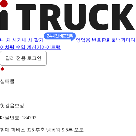
내 차 사기
내 차 팔기
영업용 번호판
화물백과
미디
어
차량 수입 계산기
아이트럭
딜러 전용 로그인
실매물
헛걸음보상
매물번호: 184792
현대 파비스 325 후축 냉동윙 9.5톤 오토