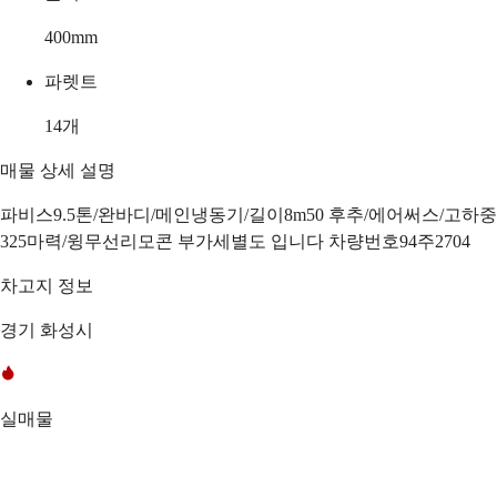
400
mm
파렛트
14
개
매물 상세 설명
파비스9.5톤/완바디/메인냉동기/길이8m50 후추/에어써스/고하중
325마력/윙무선리모콘 부가세별도 입니다 차량번호94주2704
차고지 정보
경기 화성시
실매물