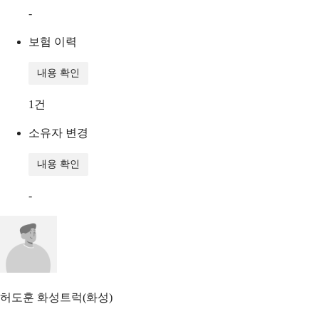
-
보험 이력
내용 확인
1
건
소유자 변경
내용 확인
-
허도훈
화성트럭(화성)