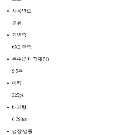
사용연료
경유
가변축
6X2 후축
톤수(최대적재량)
9.5
톤
마력
325
ps
배기량
6,798
cc
냉장/냉동