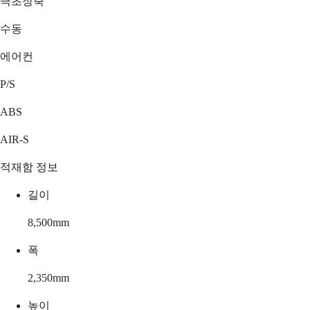
극초장축
수동
에어컨
P/S
ABS
AIR-S
적재함 정보
길이
8,500
mm
폭
2,350
mm
높이