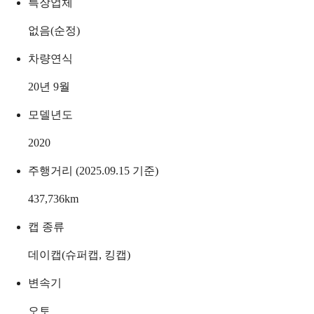
특장업체
없음(순정)
차량연식
20년 9월
모델년도
2020
주행거리 (2025.09.15 기준)
437,736
km
캡 종류
데이캡(슈퍼캡, 킹캡)
변속기
오토