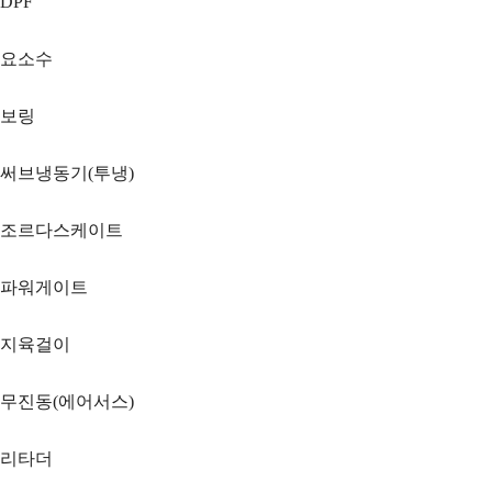
DPF
요소수
보링
써브냉동기(투냉)
조르다스케이트
파워게이트
지육걸이
무진동(에어서스)
리타더