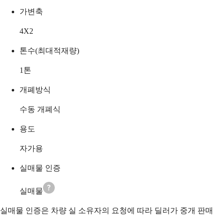
가변축
4X2
톤수(최대적재량)
1
톤
개폐방식
수동 개폐식
용도
자가용
실매물 인증
실매물
실매물 인증은 차량 실 소유자의 요청에 따라 딜러가 중개 판매