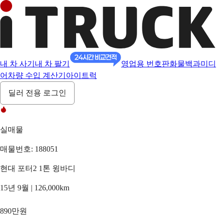
내 차 사기
내 차 팔기
영업용 번호판
화물백과
미디
어
차량 수입 계산기
아이트럭
딜러 전용 로그인
실매물
매물번호: 188051
현대 포터2 1톤 윙바디
15년 9월 | 126,000km
890만원