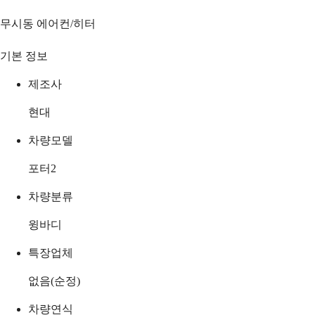
무시동 에어컨/히터
기본 정보
제조사
현대
차량모델
포터2
차량분류
윙바디
특장업체
없음(순정)
차량연식