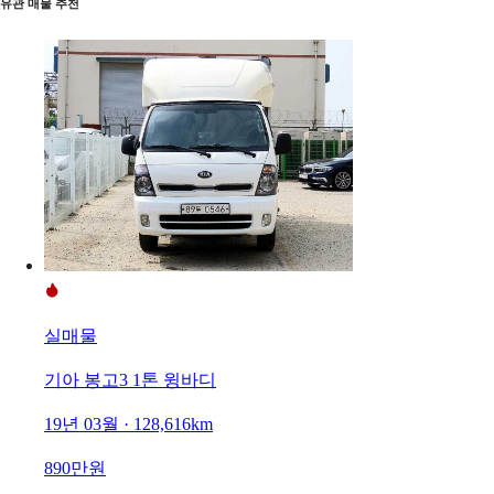
유관 매물 추천
실매물
기아 봉고3 1톤 윙바디
19년 03월 · 128,616km
890만원