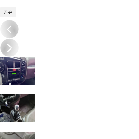
1
/
13
공유