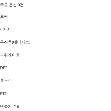
주요 옵션
0
건
보링
리타더
무진동(에어서스)
파워게이트
DPF
요소수
PTO
변속기 수리