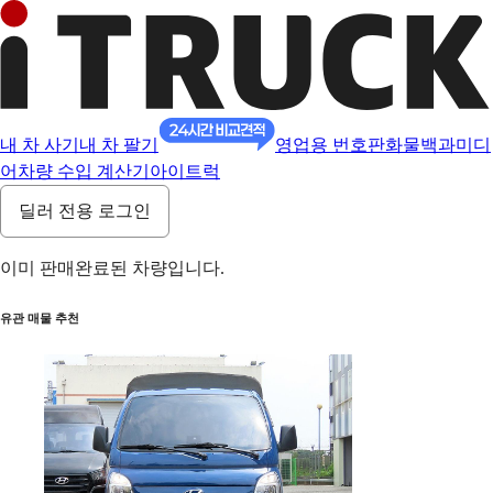
내 차 사기
내 차 팔기
영업용 번호판
화물백과
미디
어
차량 수입 계산기
아이트럭
딜러 전용 로그인
이미 판매완료된 차량입니다.
유관 매물 추천