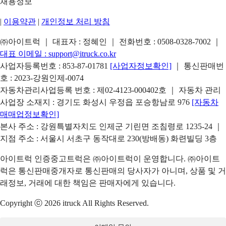
채용정보
|
이용약관
|
개인정보 처리 방침
㈜아이트럭 ｜ 대표자 : 정혜인 ｜ 전화번호 :
0508-0328-7002
｜
대표 이메일 :
support@itruck.co.kr
사업자등록번호 : 853-87-01781
[사업자정보확인]
｜ 통신판매번
호 : 2023-강원인제-0074
자동차관리사업등록 번호 : 제02-4123-000402호 ｜ 자동차 관리
사업장 소재지 : 경기도 화성시 우정읍 포승항남로 976
[자동차
매매업정보확인]
본사 주소 : 강원특별자치도 인제군 기린면 조침령로 1235-24 ｜
지점 주소 : 서울시 서초구 동작대로 230(방배동) 화련빌딩 3층
아이트럭 인증중고트럭은 ㈜아이트럭이 운영합니다. ㈜아이트
럭은 통신판매중개자로 통신판매의 당사자가 아니며, 상품 및 거
래정보, 거래에 대한 책임은 판매자에게 있습니다.
Copyright ⓒ 2026 itruck All Rights Reserved.