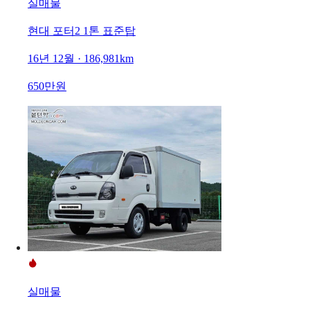
실매물
현대 포터2 1톤 표준탑
16년 12월 · 186,981km
650만원
실매물