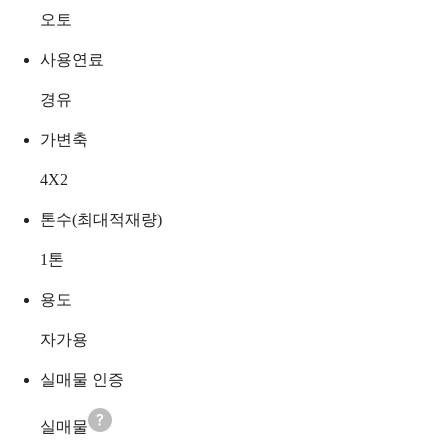
오토
사용연료
경유
가변축
4X2
톤수(최대적재량)
1
톤
용도
자가용
실매물 인증
실매물