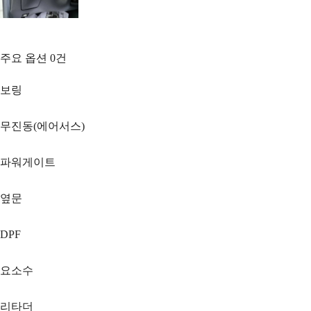
주요 옵션
0
건
보링
무진동(에어서스)
파워게이트
옆문
DPF
요소수
리타더