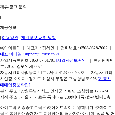
제휴/광고 문의
|
채용정보
|
이용약관
|
개인정보 처리 방침
㈜아이트럭 ｜ 대표자 : 정혜인 ｜ 전화번호 :
0508-0328-7002
｜
대표 이메일 :
support@itruck.co.kr
사업자등록번호 : 853-87-01781
[사업자정보확인]
｜ 통신판매번
호 : 2023-강원인제-0074
자동차관리사업등록 번호 : 제02-4123-000402호 ｜ 자동차 관리
사업장 소재지 : 경기도 화성시 우정읍 포승항남로 976
[자동차
매매업정보확인]
본사 주소 : 강원특별자치도 인제군 기린면 조침령로 1235-24 ｜
지점 주소 : 서울시 서초구 동작대로 230(방배동) 화련빌딩 3층
아이트럭 인증중고트럭은 ㈜아이트럭이 운영합니다. ㈜아이트
럭은 통신판매중개자로 통신판매의 당사자가 아니며, 상품 및 거