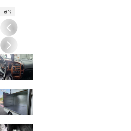
1
/
17
공유