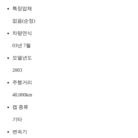
특장업체
없음(순정)
차량연식
03년 7월
모델년도
2003
주행거리
40,000
km
캡 종류
기타
변속기