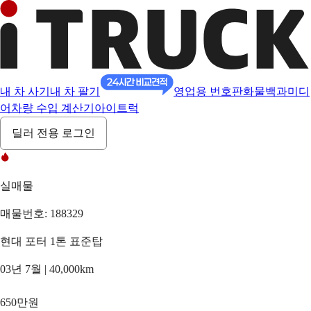
내 차 사기
내 차 팔기
영업용 번호판
화물백과
미디
어
차량 수입 계산기
아이트럭
딜러 전용 로그인
실매물
매물번호: 188329
현대 포터 1톤 표준탑
03년 7월 | 40,000km
650만원