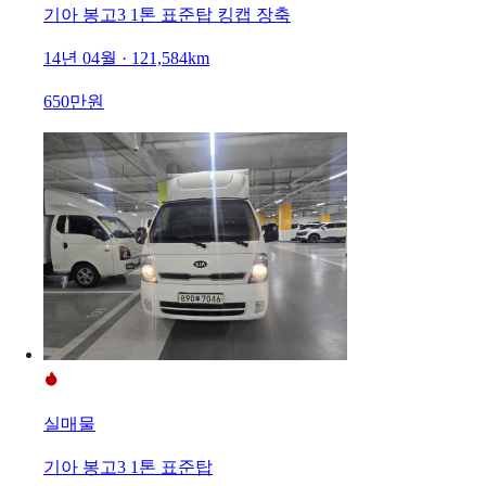
기아 봉고3 1톤 표준탑 킹캡 장축
14년 04월 · 121,584km
650만원
실매물
기아 봉고3 1톤 표준탑