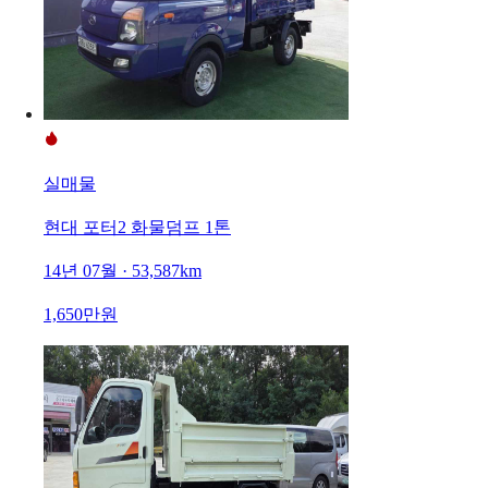
실매물
현대 포터2 화물덤프 1톤
14년 07월 · 53,587km
1,650만원