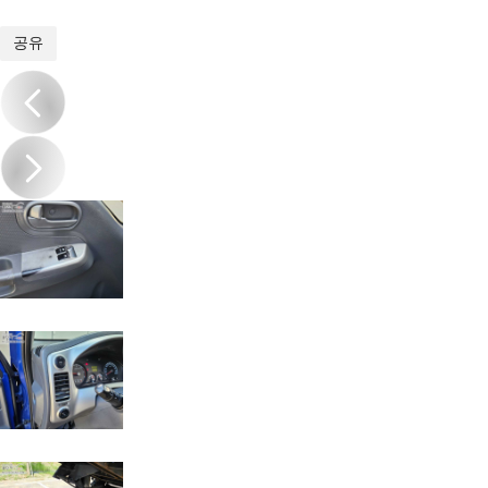
1
/
17
공유