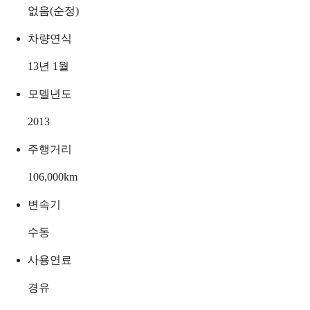
없음(순정)
차량연식
13년 1월
모델년도
2013
주행거리
106,000
km
변속기
수동
사용연료
경유