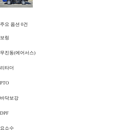
주요 옵션
0
건
보링
무진동(에어서스)
리타더
PTO
바닥보강
DPF
요소수