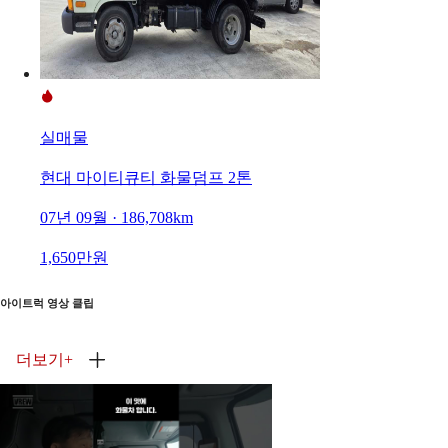
실매물
현대 마이티큐티 화물덤프 2톤
07년 09월 · 186,708km
1,650만원
아이트럭 영상 클립
더보기
+