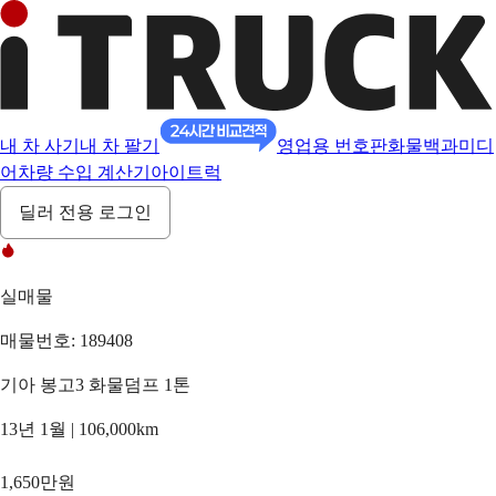
내 차 사기
내 차 팔기
영업용 번호판
화물백과
미디
어
차량 수입 계산기
아이트럭
딜러 전용 로그인
실매물
매물번호: 189408
기아 봉고3 화물덤프 1톤
13년 1월 | 106,000km
1,650만원