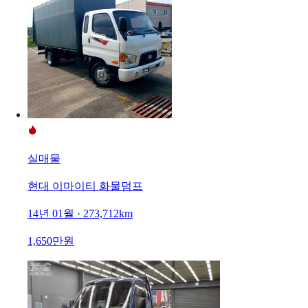
실매물
현대 이마이티 화물덤프
14년 01월 · 273,712km
1,650만원