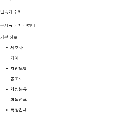
변속기 수리
무시동 에어컨/히터
기본 정보
제조사
기아
차량모델
봉고3
차량분류
화물덤프
특장업체