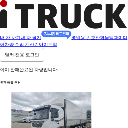
내 차 사기
내 차 팔기
영업용 번호판
화물백과
미디
어
차량 수입 계산기
아이트럭
딜러 전용 로그인
이미 판매완료된 차량입니다.
유관 매물 추천