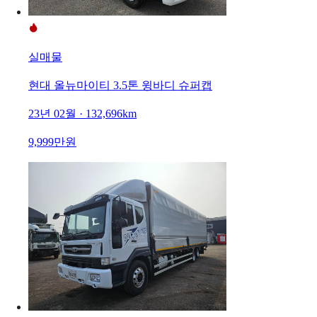
실매물
현대 올뉴마이티 3.5톤 윙바디 슈퍼캡
23년 02월 · 132,696km
9,999만원