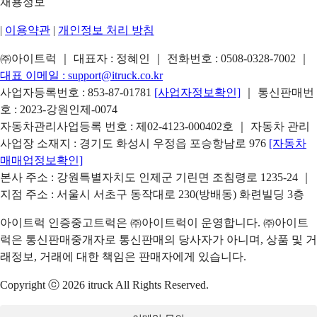
채용정보
|
이용약관
|
개인정보 처리 방침
㈜아이트럭 ｜ 대표자 : 정혜인 ｜ 전화번호 :
0508-0328-7002
｜
대표 이메일 :
support@itruck.co.kr
사업자등록번호 : 853-87-01781
[사업자정보확인]
｜ 통신판매번
호 : 2023-강원인제-0074
자동차관리사업등록 번호 : 제02-4123-000402호 ｜ 자동차 관리
사업장 소재지 : 경기도 화성시 우정읍 포승항남로 976
[자동차
매매업정보확인]
본사 주소 : 강원특별자치도 인제군 기린면 조침령로 1235-24 ｜
지점 주소 : 서울시 서초구 동작대로 230(방배동) 화련빌딩 3층
아이트럭 인증중고트럭은 ㈜아이트럭이 운영합니다. ㈜아이트
럭은 통신판매중개자로 통신판매의 당사자가 아니며, 상품 및 거
래정보, 거래에 대한 책임은 판매자에게 있습니다.
Copyright ⓒ 2026 itruck All Rights Reserved.