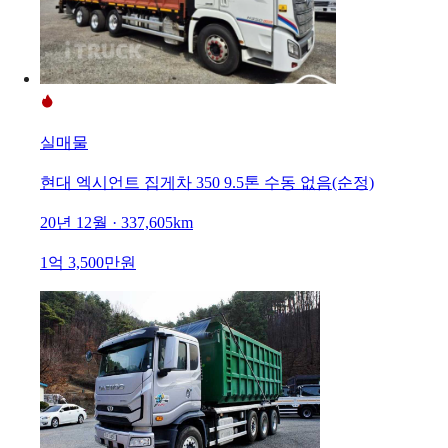
실매물
현대 엑시언트 집게차 350 9.5톤 수동 없음(순정)
20년 12월 · 337,605km
1억 3,500만원