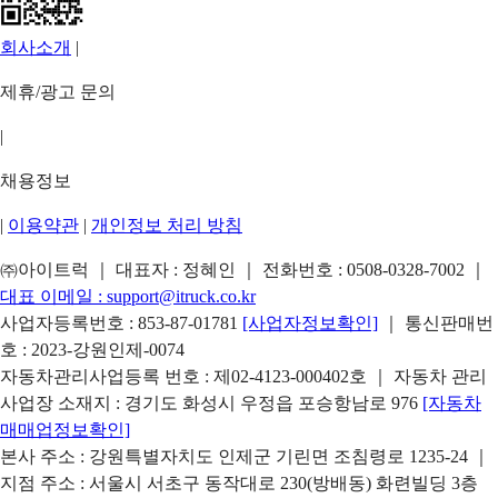
회사소개
|
제휴/광고 문의
|
채용정보
|
이용약관
|
개인정보 처리 방침
㈜아이트럭 ｜ 대표자 : 정혜인 ｜ 전화번호 :
0508-0328-7002
｜
대표 이메일 :
support@itruck.co.kr
사업자등록번호 : 853-87-01781
[사업자정보확인]
｜ 통신판매번
호 : 2023-강원인제-0074
자동차관리사업등록 번호 : 제02-4123-000402호 ｜ 자동차 관리
사업장 소재지 : 경기도 화성시 우정읍 포승항남로 976
[자동차
매매업정보확인]
본사 주소 : 강원특별자치도 인제군 기린면 조침령로 1235-24 ｜
지점 주소 : 서울시 서초구 동작대로 230(방배동) 화련빌딩 3층