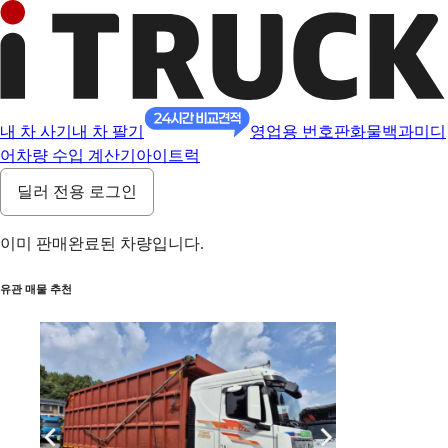
내 차 사기
내 차 팔기
영업용 번호판
화물백과
미디
어
차량 수입 계산기
아이트럭
딜러 전용 로그인
이미 판매완료된 차량입니다.
유관 매물 추천