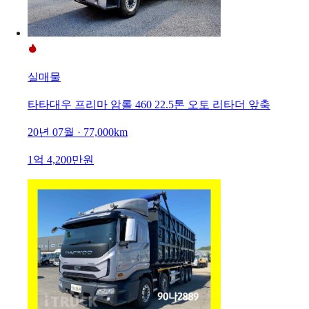
실매물
타타대우 프리마 암롤 460 22.5톤 오토 리타더 앞축
20년 07월 · 77,000km
1억 4,200만원