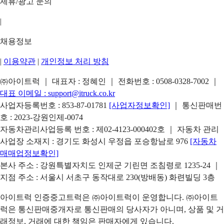
제휴/광고 문의
|
채용정보
|
이용약관
|
개인정보 처리 방침
㈜아이트럭 ｜ 대표자 : 정혜인 ｜ 전화번호 :
0508-0328-7002
｜
대표 이메일 :
support@itruck.co.kr
사업자등록번호 : 853-87-01781
[사업자정보확인]
｜ 통신판매번
호 : 2023-강원인제-0074
자동차관리사업등록 번호 : 제02-4123-000402호 ｜ 자동차 관리
사업장 소재지 : 경기도 화성시 우정읍 포승항남로 976
[자동차
매매업정보확인]
본사 주소 : 강원특별자치도 인제군 기린면 조침령로 1235-24 ｜
지점 주소 : 서울시 서초구 동작대로 230(방배동) 화련빌딩 3층
아이트럭 인증중고트럭은 ㈜아이트럭이 운영합니다. ㈜아이트
럭은 통신판매중개자로 통신판매의 당사자가 아니며, 상품 및 거
래정보, 거래에 대한 책임은 판매자에게 있습니다.