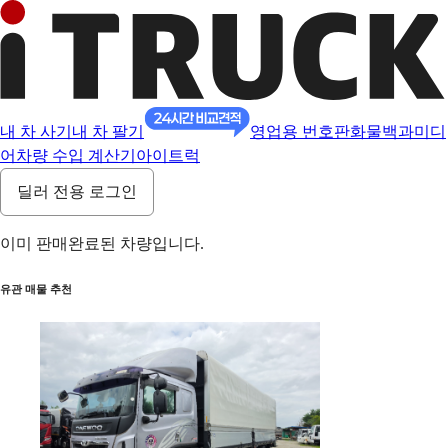
내 차 사기
내 차 팔기
영업용 번호판
화물백과
미디
어
차량 수입 계산기
아이트럭
딜러 전용 로그인
이미 판매완료된 차량입니다.
유관 매물 추천