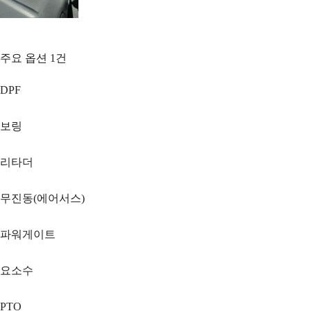
주요 옵션
1
건
DPF
보링
리타더
무진동(에어서스)
파워게이트
요소수
PTO