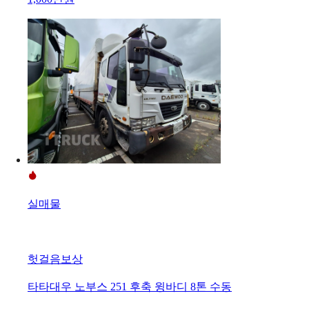
실매물
헛걸음보상
타타대우 노부스 251 후축 윙바디 8톤 수동