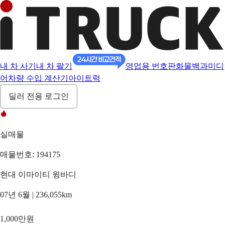
내 차 사기
내 차 팔기
영업용 번호판
화물백과
미디
어
차량 수입 계산기
아이트럭
딜러 전용 로그인
실매물
매물번호: 194175
현대 이마이티 윙바디
07년 6월 | 236,055km
1,000만원