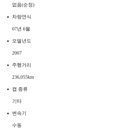
없음(순정)
차량연식
07년 6월
모델년도
2007
주행거리
236,055
km
캡 종류
기타
변속기
수동