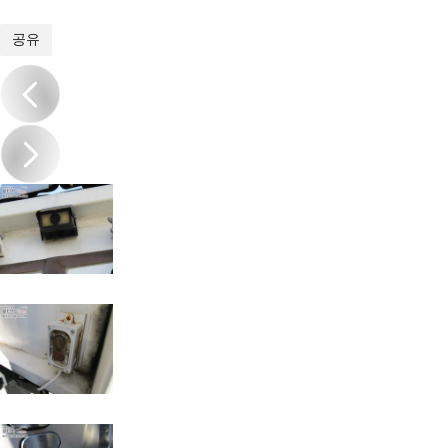
1
/
17
공유