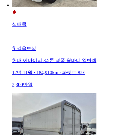
실매물
헛걸음보상
현대 이마이티 3.5톤 광폭 윙바디 일반캡
12년 11월 · 184,910km · 파렛트 8개
2,300만원