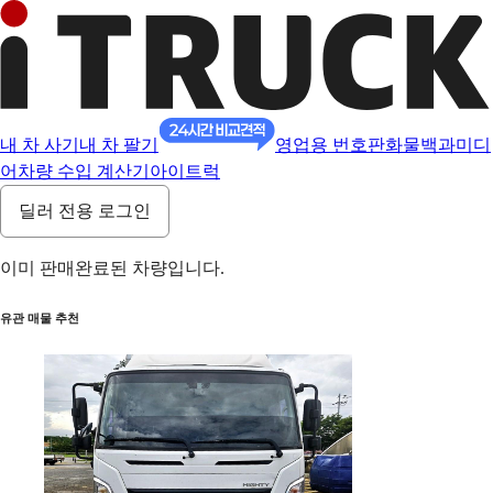
내 차 사기
내 차 팔기
영업용 번호판
화물백과
미디
어
차량 수입 계산기
아이트럭
딜러 전용 로그인
이미 판매완료된 차량입니다.
유관 매물 추천