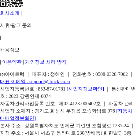
회사소개
|
제휴/광고 문의
|
채용정보
|
이용약관
|
개인정보 처리 방침
㈜아이트럭 ｜ 대표자 : 정혜인 ｜ 전화번호 :
0508-0328-7002
｜
대표 이메일 :
support@itruck.co.kr
사업자등록번호 : 853-87-01781
[사업자정보확인]
｜ 통신판매번
호 : 2023-강원인제-0074
자동차관리사업등록 번호 : 제02-4123-000402호 ｜ 자동차 관리
사업장 소재지 : 경기도 화성시 우정읍 포승항남로 976
[자동차
매매업정보확인]
본사 주소 : 강원특별자치도 인제군 기린면 조침령로 1235-24 ｜
지점 주소 : 서울시 서초구 동작대로 230(방배동) 화련빌딩 3층