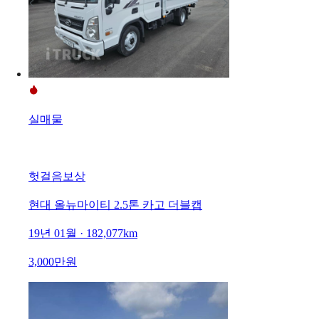
실매물
헛걸음보상
현대 올뉴마이티 2.5톤 카고 더블캡
19년 01월 · 182,077km
3,000만원