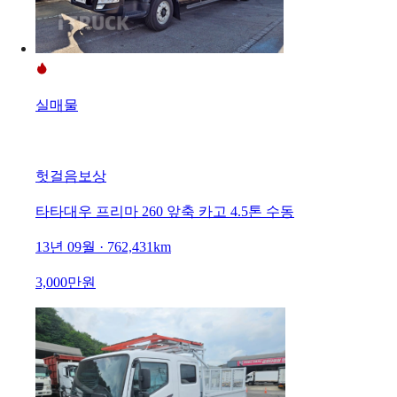
실매물
헛걸음보상
타타대우 프리마 260 앞축 카고 4.5톤 수동
13년 09월 · 762,431km
3,000만원