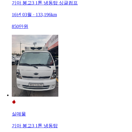
기아 봉고3 1톤 냉동탑 싱글컴프
16년 03월 · 133,196km
850만원
실매물
기아 봉고3 1톤 냉동탑