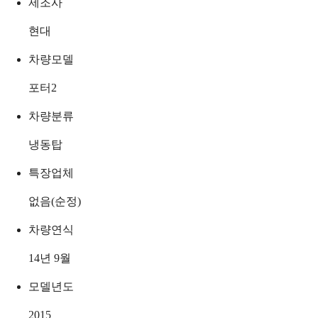
제조사
현대
차량모델
포터2
차량분류
냉동탑
특장업체
없음(순정)
차량연식
14년 9월
모델년도
2015