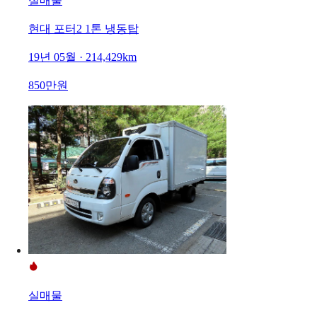
실매물
현대 포터2 1톤 냉동탑
19년 05월 · 214,429km
850만원
실매물