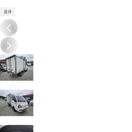
1
/
10
공유