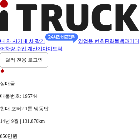
내 차 사기
내 차 팔기
영업용 번호판
화물백과
미디
어
차량 수입 계산기
아이트럭
딜러 전용 로그인
실매물
매물번호: 195744
현대 포터2 1톤 냉동탑
14년 9월 | 131,870km
850만원