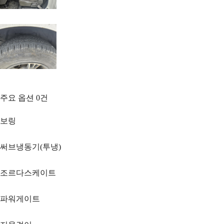
주요 옵션
0
건
보링
써브냉동기(투냉)
조르다스케이트
파워게이트