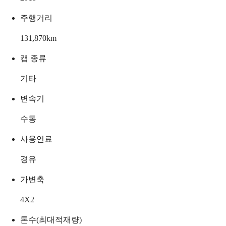
주행거리
131,870
km
캡 종류
기타
변속기
수동
사용연료
경유
가변축
4X2
톤수(최대적재량)