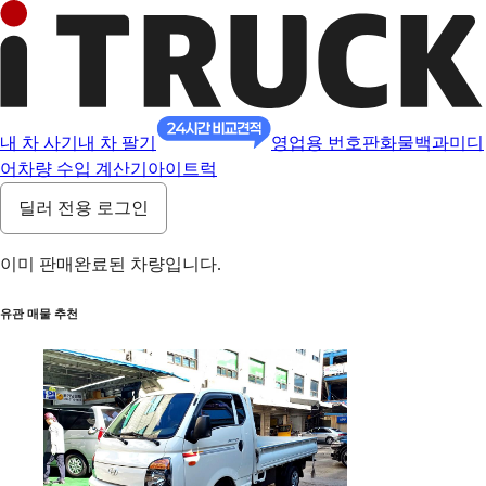
내 차 사기
내 차 팔기
영업용 번호판
화물백과
미디
어
차량 수입 계산기
아이트럭
딜러 전용 로그인
이미 판매완료된 차량입니다.
유관 매물 추천