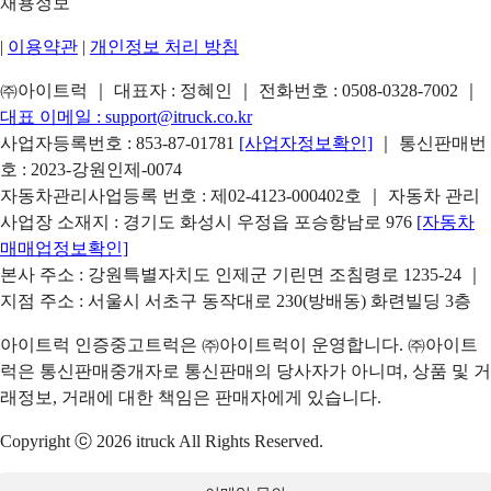
채용정보
|
이용약관
|
개인정보 처리 방침
㈜아이트럭 ｜ 대표자 : 정혜인 ｜ 전화번호 :
0508-0328-7002
｜
대표 이메일 :
support@itruck.co.kr
사업자등록번호 : 853-87-01781
[사업자정보확인]
｜ 통신판매번
호 : 2023-강원인제-0074
자동차관리사업등록 번호 : 제02-4123-000402호 ｜ 자동차 관리
사업장 소재지 : 경기도 화성시 우정읍 포승항남로 976
[자동차
매매업정보확인]
본사 주소 : 강원특별자치도 인제군 기린면 조침령로 1235-24 ｜
지점 주소 : 서울시 서초구 동작대로 230(방배동) 화련빌딩 3층
아이트럭 인증중고트럭은 ㈜아이트럭이 운영합니다. ㈜아이트
럭은 통신판매중개자로 통신판매의 당사자가 아니며, 상품 및 거
래정보, 거래에 대한 책임은 판매자에게 있습니다.
Copyright ⓒ 2026 itruck All Rights Reserved.