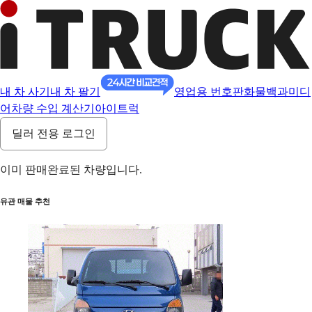
내 차 사기
내 차 팔기
영업용 번호판
화물백과
미디
어
차량 수입 계산기
아이트럭
딜러 전용 로그인
이미 판매완료된 차량입니다.
유관 매물 추천