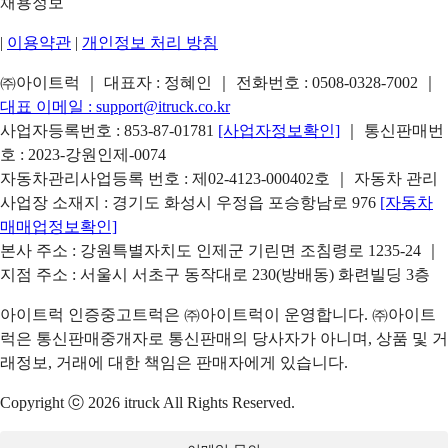
채용정보
|
이용약관
|
개인정보 처리 방침
㈜아이트럭 ｜ 대표자 : 정혜인 ｜ 전화번호 :
0508-0328-7002
｜
대표 이메일 :
support@itruck.co.kr
사업자등록번호 : 853-87-01781
[사업자정보확인]
｜ 통신판매번
호 : 2023-강원인제-0074
자동차관리사업등록 번호 : 제02-4123-000402호 ｜ 자동차 관리
사업장 소재지 : 경기도 화성시 우정읍 포승항남로 976
[자동차
매매업정보확인]
본사 주소 : 강원특별자치도 인제군 기린면 조침령로 1235-24 ｜
지점 주소 : 서울시 서초구 동작대로 230(방배동) 화련빌딩 3층
아이트럭 인증중고트럭은 ㈜아이트럭이 운영합니다. ㈜아이트
럭은 통신판매중개자로 통신판매의 당사자가 아니며, 상품 및 거
래정보, 거래에 대한 책임은 판매자에게 있습니다.
Copyright ⓒ 2026 itruck All Rights Reserved.