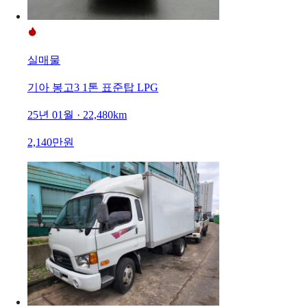
실매물
기아 봉고3 1톤 표준탑 LPG
25년 01월 · 22,480km
2,140만원