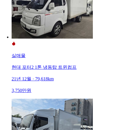
실매물
현대 포터2 1톤 냉동탑 트윈컴프
21년 12월 · 79,618km
3,750만원