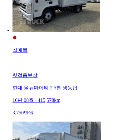
실매물
헛걸음보상
현대 올뉴마이티 2.5톤 냉동탑
16년 08월 · 415,578km
3,750만원