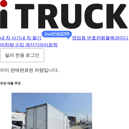
내 차 사기
내 차 팔기
영업용 번호판
화물백과
미디
어
차량 수입 계산기
아이트럭
딜러 전용 로그인
이미 판매완료된 차량입니다.
유관 매물 추천