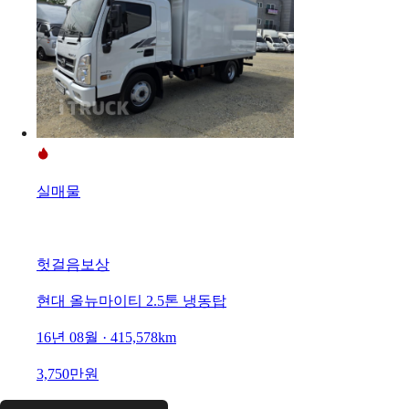
실매물
헛걸음보상
현대 올뉴마이티 2.5톤 냉동탑
16년 08월 · 415,578km
3,750만원