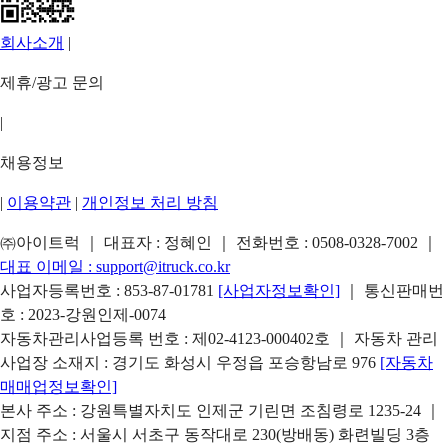
회사소개
|
제휴/광고 문의
|
채용정보
|
이용약관
|
개인정보 처리 방침
㈜아이트럭 ｜ 대표자 : 정혜인 ｜ 전화번호 :
0508-0328-7002
｜
대표 이메일 :
support@itruck.co.kr
사업자등록번호 : 853-87-01781
[사업자정보확인]
｜ 통신판매번
호 : 2023-강원인제-0074
자동차관리사업등록 번호 : 제02-4123-000402호 ｜ 자동차 관리
사업장 소재지 : 경기도 화성시 우정읍 포승항남로 976
[자동차
매매업정보확인]
본사 주소 : 강원특별자치도 인제군 기린면 조침령로 1235-24 ｜
지점 주소 : 서울시 서초구 동작대로 230(방배동) 화련빌딩 3층