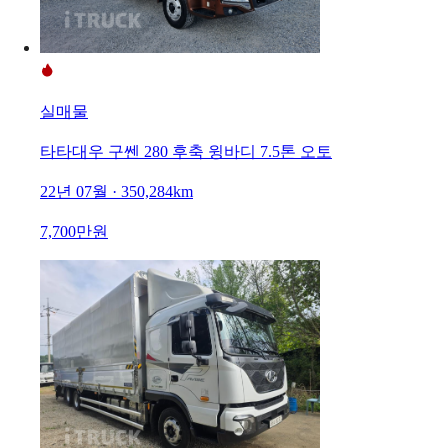
실매물
타타대우 구쎈 280 후축 윙바디 7.5톤 오토
22년 07월 · 350,284km
7,700만원