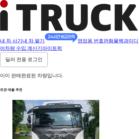
내 차 사기
내 차 팔기
영업용 번호판
화물백과
미디
어
차량 수입 계산기
아이트럭
딜러 전용 로그인
이미 판매완료된 차량입니다.
유관 매물 추천