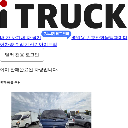
내 차 사기
내 차 팔기
영업용 번호판
화물백과
미디
어
차량 수입 계산기
아이트럭
딜러 전용 로그인
이미 판매완료된 차량입니다.
유관 매물 추천