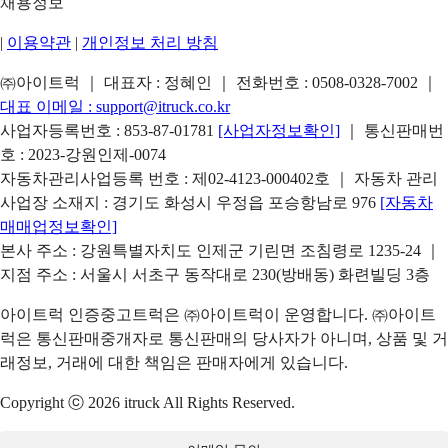
채용정보
|
이용약관
|
개인정보 처리 방침
㈜아이트럭 ｜ 대표자 : 정혜인 ｜ 전화번호 :
0508-0328-7002
｜
대표 이메일 :
support@itruck.co.kr
사업자등록번호 : 853-87-01781
[사업자정보확인]
｜ 통신판매번
호 : 2023-강원인제-0074
자동차관리사업등록 번호 : 제02-4123-000402호 ｜ 자동차 관리
사업장 소재지 : 경기도 화성시 우정읍 포승항남로 976
[자동차
매매업정보확인]
본사 주소 : 강원특별자치도 인제군 기린면 조침령로 1235-24 ｜
지점 주소 : 서울시 서초구 동작대로 230(방배동) 화련빌딩 3층
아이트럭 인증중고트럭은 ㈜아이트럭이 운영합니다. ㈜아이트
럭은 통신판매중개자로 통신판매의 당사자가 아니며, 상품 및 거
래정보, 거래에 대한 책임은 판매자에게 있습니다.
Copyright ⓒ 2026 itruck All Rights Reserved.