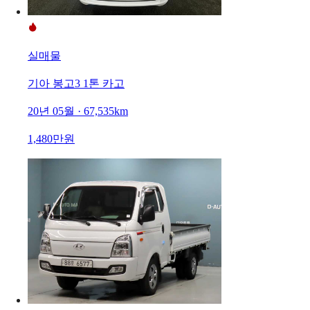
실매물
기아 봉고3 1톤 카고
20년 05월 · 67,535km
1,480만원