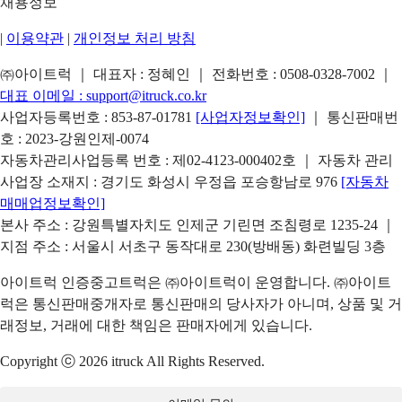
채용정보
|
이용약관
|
개인정보 처리 방침
㈜아이트럭 ｜ 대표자 : 정혜인 ｜ 전화번호 :
0508-0328-7002
｜
대표 이메일 :
support@itruck.co.kr
사업자등록번호 : 853-87-01781
[사업자정보확인]
｜ 통신판매번
호 : 2023-강원인제-0074
자동차관리사업등록 번호 : 제02-4123-000402호 ｜ 자동차 관리
사업장 소재지 : 경기도 화성시 우정읍 포승항남로 976
[자동차
매매업정보확인]
본사 주소 : 강원특별자치도 인제군 기린면 조침령로 1235-24 ｜
지점 주소 : 서울시 서초구 동작대로 230(방배동) 화련빌딩 3층
아이트럭 인증중고트럭은 ㈜아이트럭이 운영합니다. ㈜아이트
럭은 통신판매중개자로 통신판매의 당사자가 아니며, 상품 및 거
래정보, 거래에 대한 책임은 판매자에게 있습니다.
Copyright ⓒ 2026 itruck All Rights Reserved.