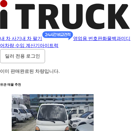
내 차 사기
내 차 팔기
영업용 번호판
화물백과
미디
어
차량 수입 계산기
아이트럭
딜러 전용 로그인
이미 판매완료된 차량입니다.
유관 매물 추천