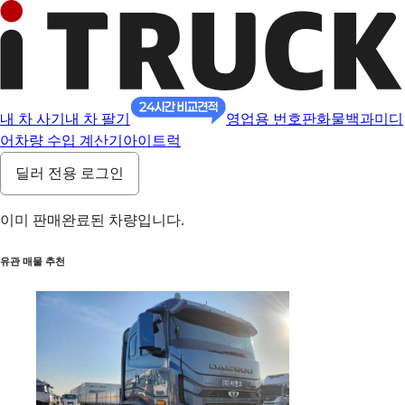
내 차 사기
내 차 팔기
영업용 번호판
화물백과
미디
어
차량 수입 계산기
아이트럭
딜러 전용 로그인
이미 판매완료된 차량입니다.
유관 매물 추천