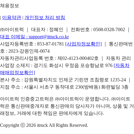
채용정보
|
이용약관
|
개인정보 처리 방침
㈜아이트럭 ｜ 대표자 : 정혜인 ｜ 전화번호 :
0508-0328-7002
｜
대표 이메일 :
support@itruck.co.kr
사업자등록번호 : 853-87-01781
[사업자정보확인]
｜ 통신판매번
호 : 2023-강원인제-0074
자동차관리사업등록 번호 : 제02-4123-000402호 ｜ 자동차 관리
사업장 소재지 : 경기도 화성시 우정읍 포승항남로 976
[자동차
매매업정보확인]
본사 주소 : 강원특별자치도 인제군 기린면 조침령로 1235-24 ｜
지점 주소 : 서울시 서초구 동작대로 230(방배동) 화련빌딩 3층
아이트럭 인증중고트럭은 ㈜아이트럭이 운영합니다. ㈜아이트
럭은 통신판매중개자로 통신판매의 당사자가 아니며, 상품 및 거
래정보, 거래에 대한 책임은 판매자에게 있습니다.
Copyright ⓒ 2026 itruck All Rights Reserved.