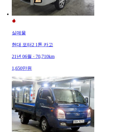
실매물
현대 포터2 1톤 카고
21년 06월 · 70,710km
1,650만원