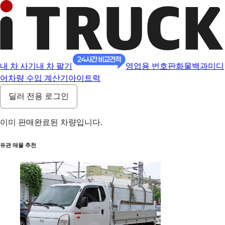
내 차 사기
내 차 팔기
영업용 번호판
화물백과
미디
어
차량 수입 계산기
아이트럭
딜러 전용 로그인
이미 판매완료된 차량입니다.
유관 매물 추천