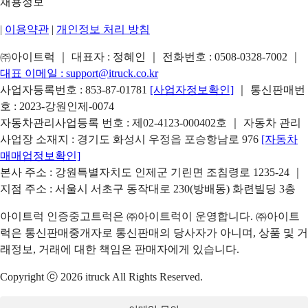
채용정보
|
이용약관
|
개인정보 처리 방침
㈜아이트럭 ｜ 대표자 : 정혜인 ｜ 전화번호 :
0508-0328-7002
｜
대표 이메일 :
support@itruck.co.kr
사업자등록번호 : 853-87-01781
[사업자정보확인]
｜ 통신판매번
호 : 2023-강원인제-0074
자동차관리사업등록 번호 : 제02-4123-000402호 ｜ 자동차 관리
사업장 소재지 : 경기도 화성시 우정읍 포승항남로 976
[자동차
매매업정보확인]
본사 주소 : 강원특별자치도 인제군 기린면 조침령로 1235-24 ｜
지점 주소 : 서울시 서초구 동작대로 230(방배동) 화련빌딩 3층
아이트럭 인증중고트럭은 ㈜아이트럭이 운영합니다. ㈜아이트
럭은 통신판매중개자로 통신판매의 당사자가 아니며, 상품 및 거
래정보, 거래에 대한 책임은 판매자에게 있습니다.
Copyright ⓒ 2026 itruck All Rights Reserved.