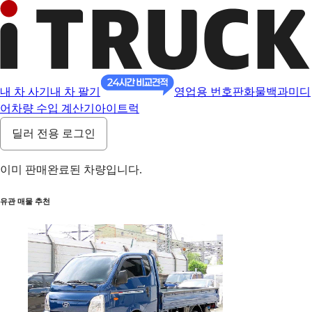
내 차 사기
내 차 팔기
영업용 번호판
화물백과
미디
어
차량 수입 계산기
아이트럭
딜러 전용 로그인
이미 판매완료된 차량입니다.
유관 매물 추천