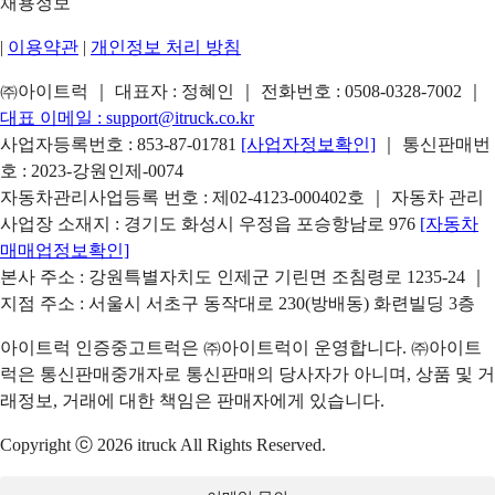
채용정보
|
이용약관
|
개인정보 처리 방침
㈜아이트럭 ｜ 대표자 : 정혜인 ｜ 전화번호 :
0508-0328-7002
｜
대표 이메일 :
support@itruck.co.kr
사업자등록번호 : 853-87-01781
[사업자정보확인]
｜ 통신판매번
호 : 2023-강원인제-0074
자동차관리사업등록 번호 : 제02-4123-000402호 ｜ 자동차 관리
사업장 소재지 : 경기도 화성시 우정읍 포승항남로 976
[자동차
매매업정보확인]
본사 주소 : 강원특별자치도 인제군 기린면 조침령로 1235-24 ｜
지점 주소 : 서울시 서초구 동작대로 230(방배동) 화련빌딩 3층
아이트럭 인증중고트럭은 ㈜아이트럭이 운영합니다. ㈜아이트
럭은 통신판매중개자로 통신판매의 당사자가 아니며, 상품 및 거
래정보, 거래에 대한 책임은 판매자에게 있습니다.
Copyright ⓒ 2026 itruck All Rights Reserved.