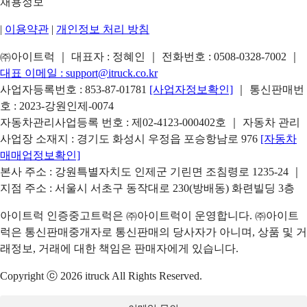
채용정보
|
이용약관
|
개인정보 처리 방침
㈜아이트럭 ｜ 대표자 : 정혜인 ｜ 전화번호 :
0508-0328-7002
｜
대표 이메일 :
support@itruck.co.kr
사업자등록번호 : 853-87-01781
[사업자정보확인]
｜ 통신판매번
호 : 2023-강원인제-0074
자동차관리사업등록 번호 : 제02-4123-000402호 ｜ 자동차 관리
사업장 소재지 : 경기도 화성시 우정읍 포승항남로 976
[자동차
매매업정보확인]
본사 주소 : 강원특별자치도 인제군 기린면 조침령로 1235-24 ｜
지점 주소 : 서울시 서초구 동작대로 230(방배동) 화련빌딩 3층
아이트럭 인증중고트럭은 ㈜아이트럭이 운영합니다. ㈜아이트
럭은 통신판매중개자로 통신판매의 당사자가 아니며, 상품 및 거
래정보, 거래에 대한 책임은 판매자에게 있습니다.
Copyright ⓒ 2026 itruck All Rights Reserved.