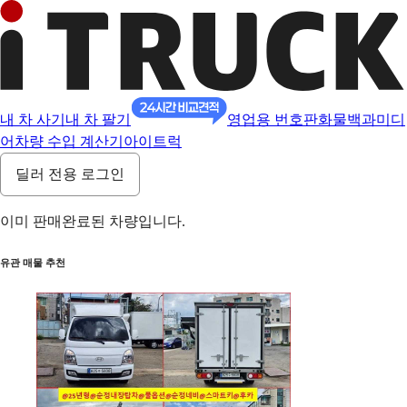
내 차 사기
내 차 팔기
영업용 번호판
화물백과
미디
어
차량 수입 계산기
아이트럭
딜러 전용 로그인
이미 판매완료된 차량입니다.
유관 매물 추천