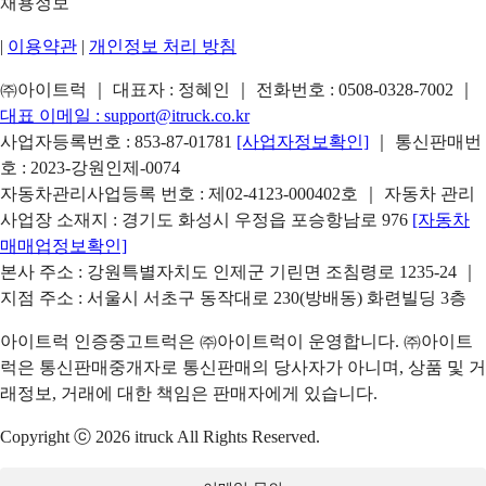
채용정보
|
이용약관
|
개인정보 처리 방침
㈜아이트럭 ｜ 대표자 : 정혜인 ｜ 전화번호 :
0508-0328-7002
｜
대표 이메일 :
support@itruck.co.kr
사업자등록번호 : 853-87-01781
[사업자정보확인]
｜ 통신판매번
호 : 2023-강원인제-0074
자동차관리사업등록 번호 : 제02-4123-000402호 ｜ 자동차 관리
사업장 소재지 : 경기도 화성시 우정읍 포승항남로 976
[자동차
매매업정보확인]
본사 주소 : 강원특별자치도 인제군 기린면 조침령로 1235-24 ｜
지점 주소 : 서울시 서초구 동작대로 230(방배동) 화련빌딩 3층
아이트럭 인증중고트럭은 ㈜아이트럭이 운영합니다. ㈜아이트
럭은 통신판매중개자로 통신판매의 당사자가 아니며, 상품 및 거
래정보, 거래에 대한 책임은 판매자에게 있습니다.
Copyright ⓒ 2026 itruck All Rights Reserved.