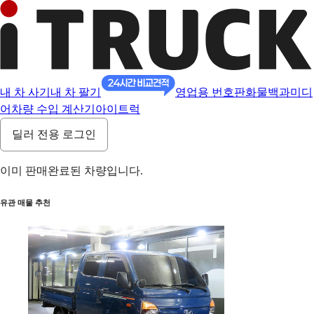
내 차 사기
내 차 팔기
영업용 번호판
화물백과
미디
어
차량 수입 계산기
아이트럭
딜러 전용 로그인
이미 판매완료된 차량입니다.
유관 매물 추천