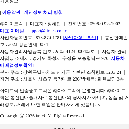
채용정보
|
이용약관
|
개인정보 처리 방침
㈜아이트럭 ｜ 대표자 : 정혜인 ｜ 전화번호 :
0508-0328-7002
｜
대표 이메일 :
support@itruck.co.kr
사업자등록번호 : 853-87-01781
[사업자정보확인]
｜ 통신판매번
호 : 2023-강원인제-0074
자동차관리사업등록 번호 : 제02-4123-000402호 ｜ 자동차 관리
사업장 소재지 : 경기도 화성시 우정읍 포승항남로 976
[자동차
매매업정보확인]
본사 주소 : 강원특별자치도 인제군 기린면 조침령로 1235-24 ｜
지점 주소 : 서울시 서초구 동작대로 230(방배동) 화련빌딩 3층
아이트럭 인증중고트럭은 ㈜아이트럭이 운영합니다. ㈜아이트
럭은 통신판매중개자로 통신판매의 당사자가 아니며, 상품 및 거
래정보, 거래에 대한 책임은 판매자에게 있습니다.
Copyright ⓒ 2026 itruck All Rights Reserved.