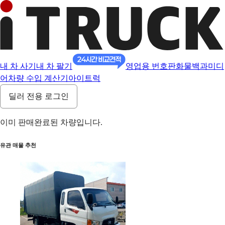
내 차 사기
내 차 팔기
영업용 번호판
화물백과
미디
어
차량 수입 계산기
아이트럭
딜러 전용 로그인
이미 판매완료된 차량입니다.
유관 매물 추천