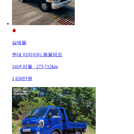
실매물
현대 이마이티 화물덤프
14년 01월 · 273,712km
1,650만원