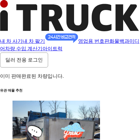
내 차 사기
내 차 팔기
영업용 번호판
화물백과
미디
어
차량 수입 계산기
아이트럭
딜러 전용 로그인
이미 판매완료된 차량입니다.
유관 매물 추천