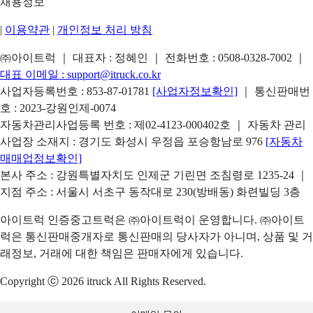
채용정보
|
이용약관
|
개인정보 처리 방침
㈜아이트럭 ｜ 대표자 : 정혜인 ｜ 전화번호 :
0508-0328-7002
｜
대표 이메일 :
support@itruck.co.kr
사업자등록번호 : 853-87-01781
[사업자정보확인]
｜ 통신판매번
호 : 2023-강원인제-0074
자동차관리사업등록 번호 : 제02-4123-000402호 ｜ 자동차 관리
사업장 소재지 : 경기도 화성시 우정읍 포승항남로 976
[자동차
매매업정보확인]
본사 주소 : 강원특별자치도 인제군 기린면 조침령로 1235-24 ｜
지점 주소 : 서울시 서초구 동작대로 230(방배동) 화련빌딩 3층
아이트럭 인증중고트럭은 ㈜아이트럭이 운영합니다. ㈜아이트
럭은 통신판매중개자로 통신판매의 당사자가 아니며, 상품 및 거
래정보, 거래에 대한 책임은 판매자에게 있습니다.
Copyright ⓒ 2026 itruck All Rights Reserved.