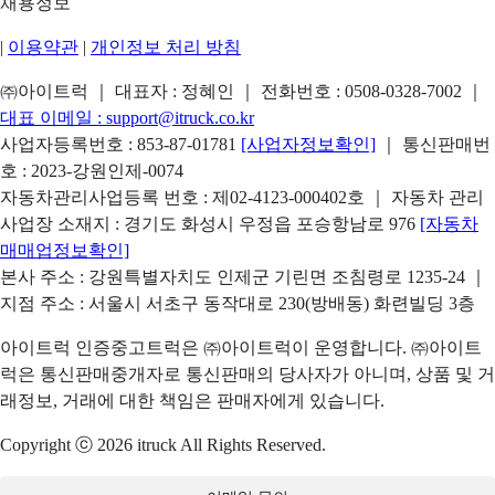
채용정보
|
이용약관
|
개인정보 처리 방침
㈜아이트럭 ｜ 대표자 : 정혜인 ｜ 전화번호 :
0508-0328-7002
｜
대표 이메일 :
support@itruck.co.kr
사업자등록번호 : 853-87-01781
[사업자정보확인]
｜ 통신판매번
호 : 2023-강원인제-0074
자동차관리사업등록 번호 : 제02-4123-000402호 ｜ 자동차 관리
사업장 소재지 : 경기도 화성시 우정읍 포승항남로 976
[자동차
매매업정보확인]
본사 주소 : 강원특별자치도 인제군 기린면 조침령로 1235-24 ｜
지점 주소 : 서울시 서초구 동작대로 230(방배동) 화련빌딩 3층
아이트럭 인증중고트럭은 ㈜아이트럭이 운영합니다. ㈜아이트
럭은 통신판매중개자로 통신판매의 당사자가 아니며, 상품 및 거
래정보, 거래에 대한 책임은 판매자에게 있습니다.
Copyright ⓒ 2026 itruck All Rights Reserved.