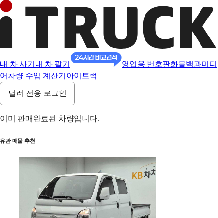
내 차 사기
내 차 팔기
영업용 번호판
화물백과
미디
어
차량 수입 계산기
아이트럭
딜러 전용 로그인
이미 판매완료된 차량입니다.
유관 매물 추천