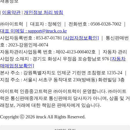
채용정보
|
이용약관
|
개인정보 처리 방침
㈜아이트럭 ｜ 대표자 : 정혜인 ｜ 전화번호 :
0508-0328-7002
｜
대표 이메일 :
support@itruck.co.kr
사업자등록번호 : 853-87-01781
[사업자정보확인]
｜ 통신판매번
호 : 2023-강원인제-0074
자동차관리사업등록 번호 : 제02-4123-000402호 ｜ 자동차 관리
사업장 소재지 : 경기도 화성시 우정읍 포승항남로 976
[자동차
매매업정보확인]
본사 주소 : 강원특별자치도 인제군 기린면 조침령로 1235-24 ｜
지점 주소 : 서울시 서초구 동작대로 230(방배동) 화련빌딩 3층
아이트럭 인증중고트럭은 ㈜아이트럭이 운영합니다. ㈜아이트
럭은 통신판매중개자로 통신판매의 당사자가 아니며, 상품 및 거
래정보, 거래에 대한 책임은 판매자에게 있습니다.
Copyright ⓒ 2026 itruck All Rights Reserved.