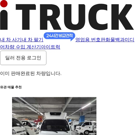
내 차 사기
내 차 팔기
영업용 번호판
화물백과
미디
어
차량 수입 계산기
아이트럭
딜러 전용 로그인
이미 판매완료된 차량입니다.
유관 매물 추천