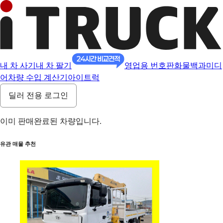
내 차 사기
내 차 팔기
영업용 번호판
화물백과
미디
어
차량 수입 계산기
아이트럭
딜러 전용 로그인
이미 판매완료된 차량입니다.
유관 매물 추천