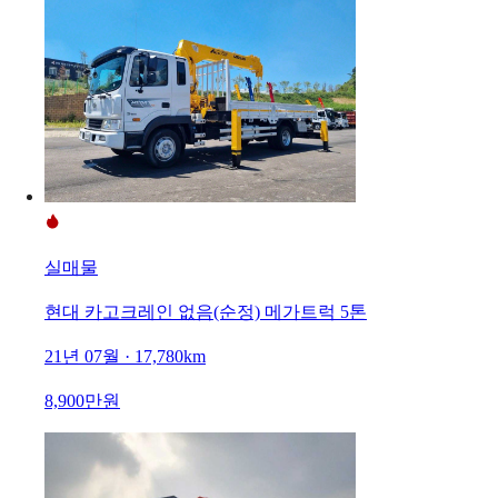
실매물
현대 카고크레인 없음(순정) 메가트럭 5톤
21년 07월 · 17,780km
8,900만원