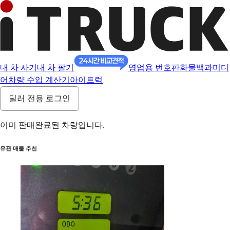
내 차 사기
내 차 팔기
영업용 번호판
화물백과
미디
어
차량 수입 계산기
아이트럭
딜러 전용 로그인
이미 판매완료된 차량입니다.
유관 매물 추천