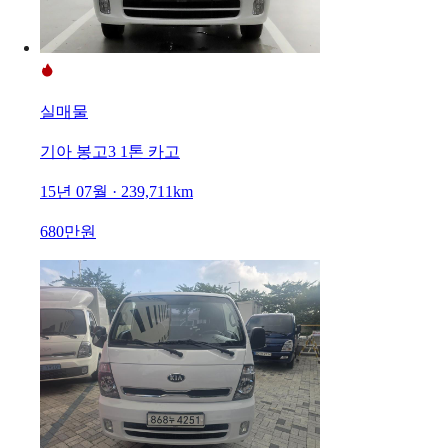
실매물
기아 봉고3 1톤 카고
15년 07월 · 239,711km
680만원