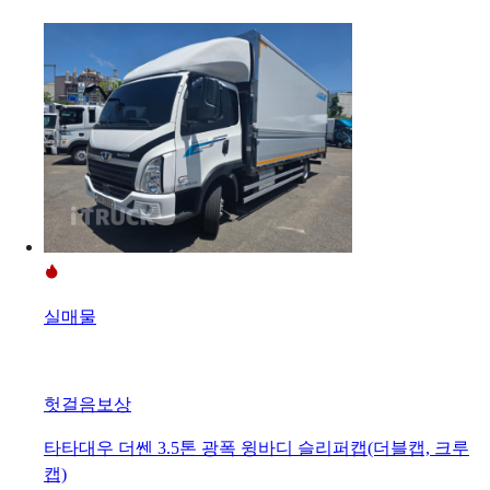
실매물
헛걸음보상
타타대우 더쎈 3.5톤 광폭 윙바디 슬리퍼캡(더블캡, 크루
캡)