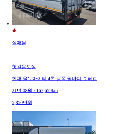
실매물
헛걸음보상
현대 올뉴마이티 4톤 광폭 윙바디 슈퍼캡
21년 08월 · 167,659km
5,850만원