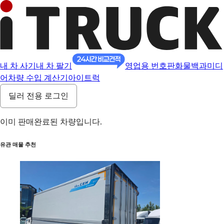
내 차 사기
내 차 팔기
영업용 번호판
화물백과
미디
어
차량 수입 계산기
아이트럭
딜러 전용 로그인
이미 판매완료된 차량입니다.
유관 매물 추천