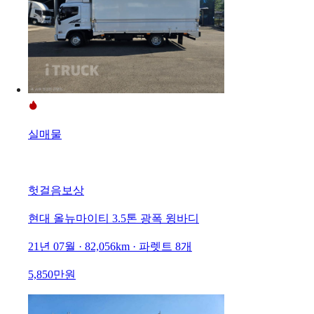
실매물
헛걸음보상
현대 올뉴마이티 3.5톤 광폭 윙바디
21년 07월 · 82,056km · 파렛트 8개
5,850만원