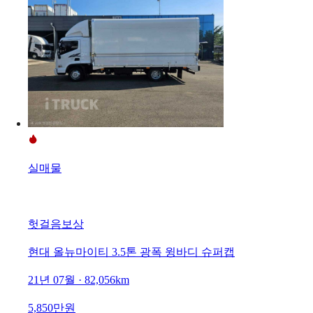
실매물
헛걸음보상
현대 올뉴마이티 3.5톤 광폭 윙바디 슈퍼캡
21년 07월 · 82,056km
5,850만원