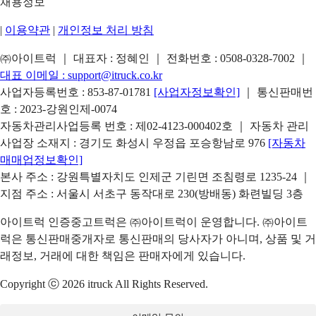
채용정보
|
이용약관
|
개인정보 처리 방침
㈜아이트럭 ｜ 대표자 : 정혜인 ｜ 전화번호 :
0508-0328-7002
｜
대표 이메일 :
support@itruck.co.kr
사업자등록번호 : 853-87-01781
[사업자정보확인]
｜ 통신판매번
호 : 2023-강원인제-0074
자동차관리사업등록 번호 : 제02-4123-000402호 ｜ 자동차 관리
사업장 소재지 : 경기도 화성시 우정읍 포승항남로 976
[자동차
매매업정보확인]
본사 주소 : 강원특별자치도 인제군 기린면 조침령로 1235-24 ｜
지점 주소 : 서울시 서초구 동작대로 230(방배동) 화련빌딩 3층
아이트럭 인증중고트럭은 ㈜아이트럭이 운영합니다. ㈜아이트
럭은 통신판매중개자로 통신판매의 당사자가 아니며, 상품 및 거
래정보, 거래에 대한 책임은 판매자에게 있습니다.
Copyright ⓒ 2026 itruck All Rights Reserved.