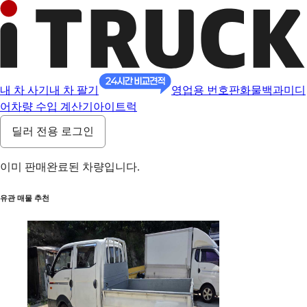
내 차 사기
내 차 팔기
영업용 번호판
화물백과
미디
어
차량 수입 계산기
아이트럭
딜러 전용 로그인
이미 판매완료된 차량입니다.
유관 매물 추천