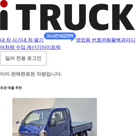
내 차 사기
내 차 팔기
영업용 번호판
화물백과
미디
어
차량 수입 계산기
아이트럭
딜러 전용 로그인
이미 판매완료된 차량입니다.
유관 매물 추천