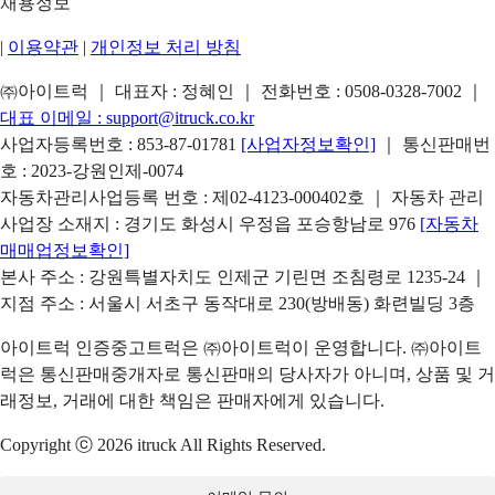
채용정보
|
이용약관
|
개인정보 처리 방침
㈜아이트럭 ｜ 대표자 : 정혜인 ｜ 전화번호 :
0508-0328-7002
｜
대표 이메일 :
support@itruck.co.kr
사업자등록번호 : 853-87-01781
[사업자정보확인]
｜ 통신판매번
호 : 2023-강원인제-0074
자동차관리사업등록 번호 : 제02-4123-000402호 ｜ 자동차 관리
사업장 소재지 : 경기도 화성시 우정읍 포승항남로 976
[자동차
매매업정보확인]
본사 주소 : 강원특별자치도 인제군 기린면 조침령로 1235-24 ｜
지점 주소 : 서울시 서초구 동작대로 230(방배동) 화련빌딩 3층
아이트럭 인증중고트럭은 ㈜아이트럭이 운영합니다. ㈜아이트
럭은 통신판매중개자로 통신판매의 당사자가 아니며, 상품 및 거
래정보, 거래에 대한 책임은 판매자에게 있습니다.
Copyright ⓒ 2026 itruck All Rights Reserved.