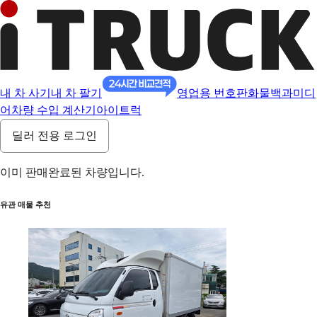
내 차 사기
내 차 팔기
영업용 번호판
화물백과
미디
어
차량 수입 계산기
아이트럭
딜러 전용 로그인
이미 판매완료된 차량입니다.
유관 매물 추천