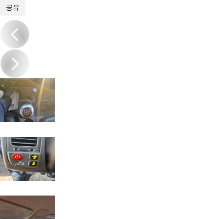
1
/
18
공유