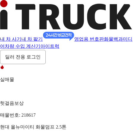
내 차 사기
내 차 팔기
영업용 번호판
화물백과
미디
어
차량 수입 계산기
아이트럭
딜러 전용 로그인
실매물
헛걸음보상
매물번호: 218617
현대 올뉴마이티 화물덤프 2.5톤