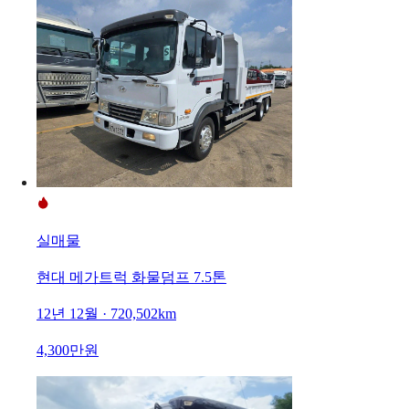
실매물
현대 메가트럭 화물덤프 7.5톤
12년 12월 · 720,502km
4,300만원