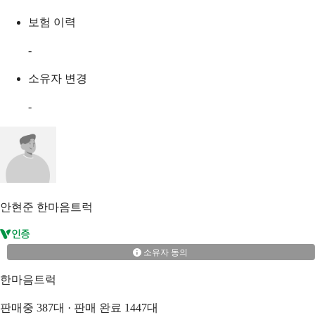
보험 이력
-
소유자 변경
-
안현준
한마음트럭
소유자 동의
한마음트럭
판매중
387
대 · 판매 완료
1447
대