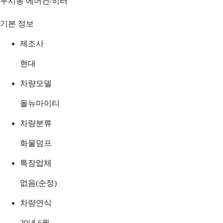
무시동 에어컨/히터
기본 정보
제조사
현대
차량모델
올뉴마이티
차량분류
화물덤프
특장업체
없음(순정)
차량연식
20년 6월