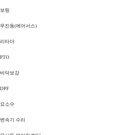
보링
무진동(에어서스)
리타더
PTO
바닥보강
DPF
요소수
변속기 수리