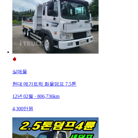
실매물
현대 메가트럭 화물덤프 7.5톤
12년 02월 · 806,736km
4,300만원