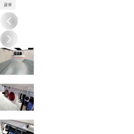
1
/
20
공유