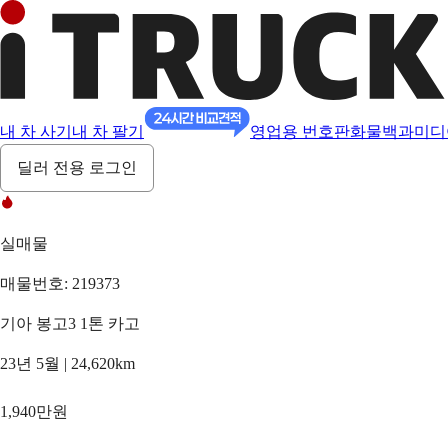
내 차 사기
내 차 팔기
영업용 번호판
화물백과
미디
딜러 전용 로그인
실매물
매물번호: 219373
기아 봉고3 1톤 카고
23년 5월 | 24,620km
1,940만원