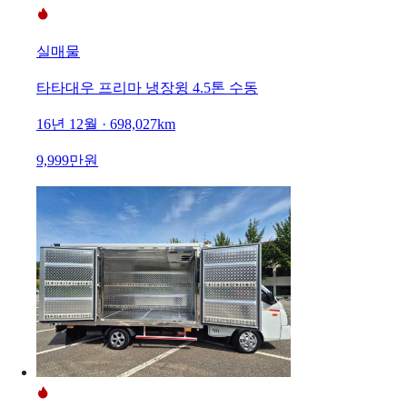
실매물
타타대우 프리마 냉장윙 4.5톤 수동
16년 12월 · 698,027km
9,999만원