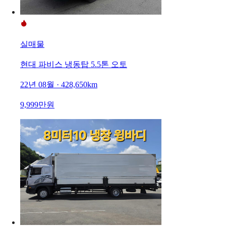
실매물
현대 파비스 냉동탑 5.5톤 오토
22년 08월 · 428,650km
9,999만원