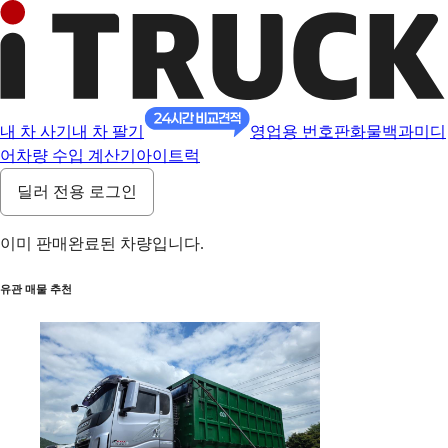
내 차 사기
내 차 팔기
영업용 번호판
화물백과
미디
어
차량 수입 계산기
아이트럭
딜러 전용 로그인
이미 판매완료된 차량입니다.
유관 매물 추천