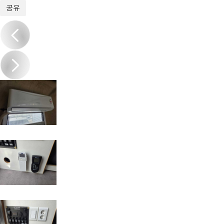
1
/
17
공유