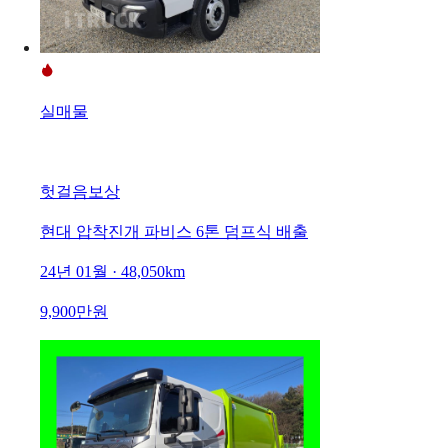
실매물
헛걸음보상
현대 압착진개 파비스 6톤 덤프식 배출
24년 01월 · 48,050km
9,900만원