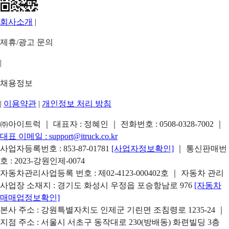
회사소개
|
제휴/광고 문의
|
채용정보
|
이용약관
|
개인정보 처리 방침
㈜아이트럭 ｜ 대표자 : 정혜인 ｜ 전화번호 :
0508-0328-7002
｜
대표 이메일 :
support@itruck.co.kr
사업자등록번호 : 853-87-01781
[사업자정보확인]
｜ 통신판매번
호 : 2023-강원인제-0074
자동차관리사업등록 번호 : 제02-4123-000402호 ｜ 자동차 관리
사업장 소재지 : 경기도 화성시 우정읍 포승항남로 976
[자동차
매매업정보확인]
본사 주소 : 강원특별자치도 인제군 기린면 조침령로 1235-24 ｜
지점 주소 : 서울시 서초구 동작대로 230(방배동) 화련빌딩 3층