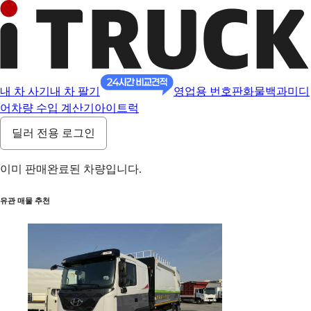
내 차 사기
내 차 팔기
영업용 번호판
화물백과
미디
어
차량 수입 계산기
아이트럭
딜러 전용 로그인
이미 판매완료된 차량입니다.
유관 매물 추천